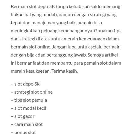
Bermain slot depo 5K tanpa kehabisan saldo memang
bukan hal yang mudah, namun dengan strategi yang
tepat dan manajemen yang baik, pemain bisa
meningkatkan peluang kemenangannya. Gunakan tips
dan strategi di atas untuk meraih kemenangan dalam
bermain slot online. Jangan lupa untuk selalu bermain
dengan bijak dan bertanggung jawab. Semoga artikel
ini bermanfaat dan membantu para pemain slot dalam
meraih kesuksesan. Terima kasih.
– slot depo 5k
– strategi slot online
– tips slot pemula
– slot modal kecil
– slot gacor
– cara main slot
– bonus slot