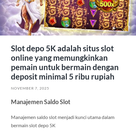
Slot depo 5K adalah situs slot
online yang memungkinkan
pemain untuk bermain dengan
deposit minimal 5 ribu rupiah
NOVEMBER 7, 2025
Manajemen Saldo Slot
Manajemen saldo slot menjadi kunci utama dalam
bermain slot depo 5K