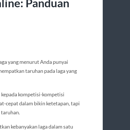
line: Panduan
 laga yang menurut Anda punyai
enempatkan taruhan pada laga yang
m kepada kompetisi-kompetisi
t-cepat dalam bikin ketetapan, tapi
 taruhan.
tkan kebanyakan laga dalam satu