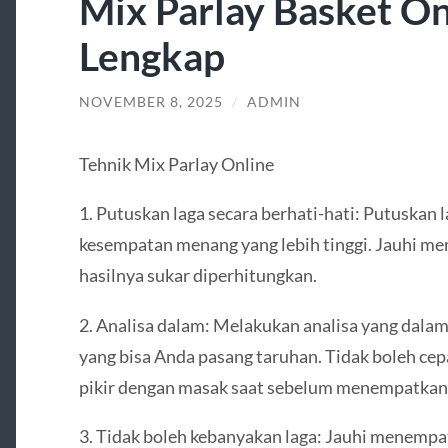
Mix Parlay Basket On
Lengkap
NOVEMBER 8, 2025
/
ADMIN
Tehnik Mix Parlay Online
1. Putuskan laga secara berhati-hati: Putuskan
kesempatan menang yang lebih tinggi. Jauhi m
hasilnya sukar diperhitungkan.
2. Analisa dalam: Melakukan analisa yang dala
yang bisa Anda pasang taruhan. Tidak boleh cepa
pikir dengan masak saat sebelum menempatkan
3. Tidak boleh kebanyakan laga: Jauhi menempa