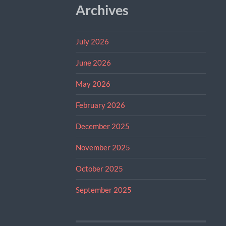
Archives
July 2026
June 2026
May 2026
February 2026
December 2025
November 2025
October 2025
September 2025