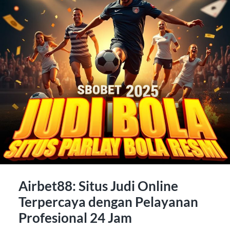
Airbet88: Situs Judi Online
Terpercaya dengan Pelayanan
Profesional 24 Jam