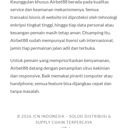
Keunggulan khusus Airbet88 berada pada kualitas
service dan keamanan mekanismenya. Semua
transaksi bisnis di website ini diproteksi oleh tehnologi
enkripsi tingkat tinggi, hingga tiap data personal atau
keuangan pemain masih tetap aman. Disamping itu,
Airbet88 sudah mempunyai lisensi sah internasional,
jamin tiap permainan jalan adil dan terbuka.
Untuk pemain yang memprioritaskan kenyamanan,
Airbet88 datang dengan penampilan situs kekinian
dan responsive. Baik memakai piranti computer atau
handphone, semua feature bisa dijangkau cepat dan
tanpa masalah.
© 2026
ICN INDONESIA – SOLUSI DISTRIBUSI &
SUPPLY CHAIN TERPERCAYA