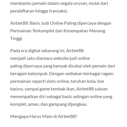
membantu pemain dalam segala urusan, mulai dari
pendaftaran hingga transaksi.
Airbet88: Basis Judi Online Paling dipercaya dengan
Permainan Terkomplet dan Kesempatan Menang
Tinggi
Pada era digital sekarang ini, Airbet88
menjadi satu diantara website judi online
paling dipercaya yang banyak disukai oleh pemain dari
beragam kelompok. Dengan sediakan berbagai ragam
permainan seperti slots online, taruhan bola, live
kasino, sampai game tembak ikan, Airbet88 sukses
menempatkan diri sebagai basis selingan online yang
komplet, aman, dan gampang dijangkau.
Mengapa Harus Main di Airbet88?